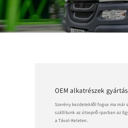
OEM alkatrészek gyártá
Szerény kezdetektől fogva ma már 
szállítunk az útseprő-iparban az E
a Távol-Keleten.