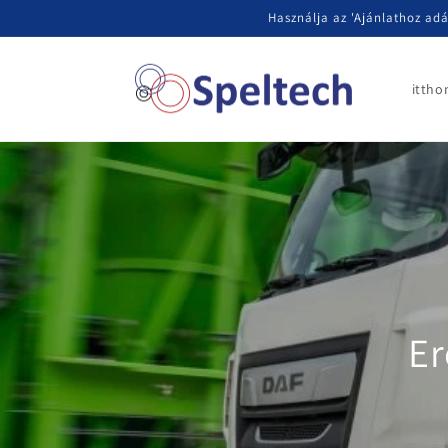
Ugrás a
Használja az 'Ajánlathoz ad
tartalomhoz
ittho
Er