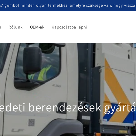
ás' gombot minden olyan termékhez, amelyre szüksége van, hogy visszak
n
Rólunk
OEM-ek
Kapcsolatba lépni
edeti berendezések gyárt