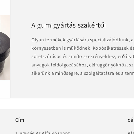
A gumigyártás szakértői
Olyan termékek gyártására specializálódtunk,
környezetben is működnek. Kopóalkatrészek és
sörétszórásos és simító szekrényekhez, erőátvit
anyagok feldolgozásához, célfüggönyökhöz, szí
sikerünk a minőségre, a szolgáltatásra és a ter
Cím
cé
1. egység Az Alfa Központ
Áf