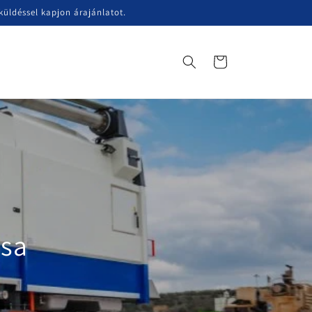
üldéssel kapjon árajánlatot.
Kosár
ása