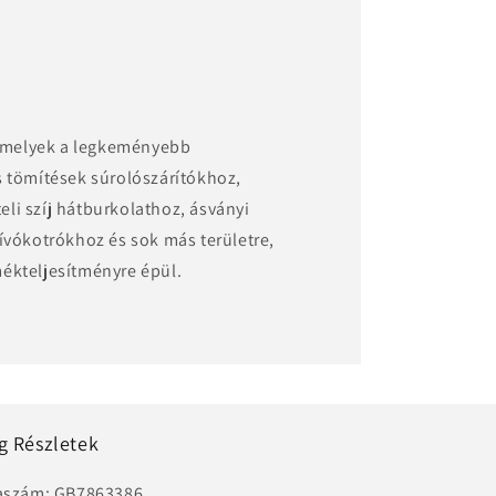
 amelyek a legkeményebb
 tömítések súrolószárítókhoz,
eli szíj hátburkolathoz, ásványi
vókotrókhoz és sok más területre,
mékteljesítményre épül.
g Részletek
aszám: GB7863386