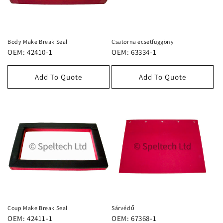
i
ó
:
Body Make Break Seal
Csatorna ecsetfüggöny
OEM: 42410-1
OEM: 63334-1
Add To Quote
Add To Quote
Coup Make Break Seal
Sárvédő
OEM: 42411-1
OEM: 67368-1