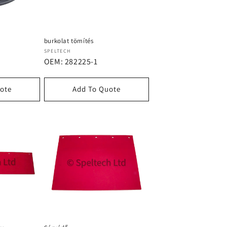
burkolat tömítés
Forgalmazó:
SPELTECH
OEM: 282225-1
ote
Add To Quote