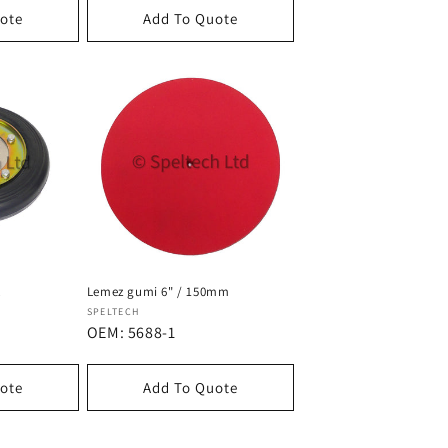
ote
Add To Quote
k
Lemez gumi 6" / 150mm
Forgalmazó:
SPELTECH
OEM: 5688-1
ote
Add To Quote