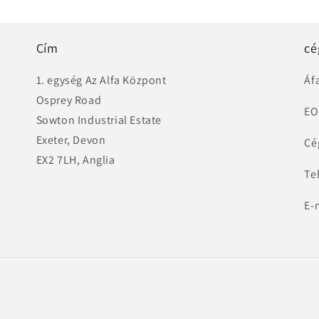
Cím
cé
1. egység Az Alfa Központ
Áf
Osprey Road
EO
Sowton Industrial Estate
Exeter, Devon
Cé
EX2 7LH, Anglia
Te
E-