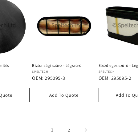
mítés
Biztonsági szűrő - Légszűrő
Elsődleges szűrő - Lé
Forgalmazó:
Forgalmazó:
SPELTECH
SPELTECH
OEM: 295095-3
OEM: 295095-2
 Quote
Add To Quote
Add To Qu
1
2