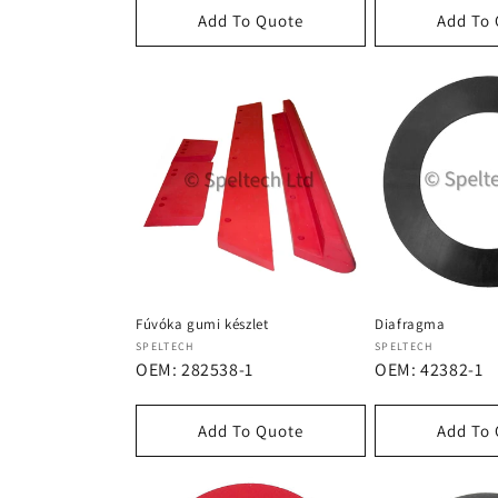
Add To Quote
Add To
Fúvóka gumi készlet
Diafragma
Forgalmazó:
Forgalmazó:
SPELTECH
SPELTECH
OEM: 282538-1
OEM: 42382-1
Add To Quote
Add To