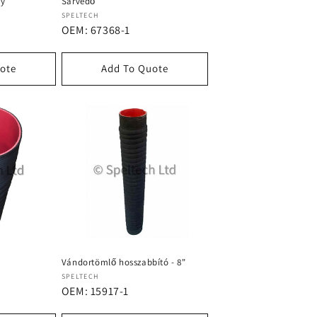
ny
Sárvédő
Forgalmazó:
SPELTECH
OEM: 67368-1
ote
Add To Quote
Vándortömlő hosszabbító - 8"
Forgalmazó:
SPELTECH
OEM: 15917-1