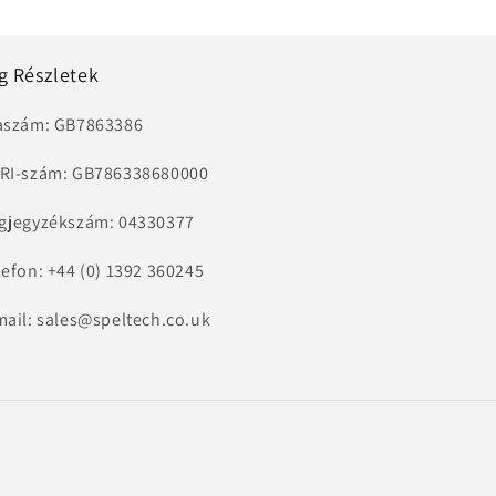
g Részletek
aszám: GB7863386
RI-szám: GB786338680000
gjegyzékszám: 04330377
lefon: +44 (0) 1392 360245
mail: sales@speltech.co.uk