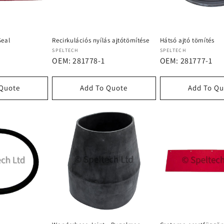
Seal
Recirkulációs nyílás ajtótömítése
Hátsó ajtó tömítés
Forgalmazó:
Forgalmazó:
SPELTECH
SPELTECH
OEM: 281778-1
OEM: 281777-1
 Quote
Add To Quote
Add To Qu