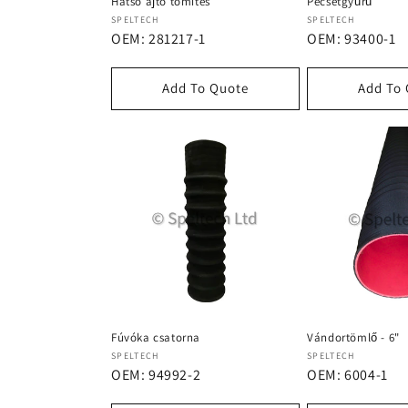
Hátsó ajtó tömítés
Pecsétgyűrű
Forgalmazó:
Forgalmazó:
SPELTECH
SPELTECH
OEM: 281217-1
OEM: 93400-1
Add To Quote
Add To
Fúvóka csatorna
Vándortömlő - 6"
Forgalmazó:
Forgalmazó:
SPELTECH
SPELTECH
OEM: 94992-2
OEM: 6004-1