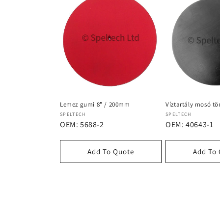
Lemez gumi 8" / 200mm
Víztartály mosó tö
Forgalmazó:
Forgalmazó:
SPELTECH
SPELTECH
OEM: 5688-2
OEM: 40643-1
Add To Quote
Add To