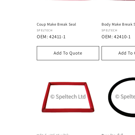
k
c
Coup Make Break Seal
Body Make Break 
i
Forgalmazó:
Forgalmazó:
SPELTECH
SPELTECH
OEM: 42411-1
OEM: 42410-1
ó
Add To Quote
Add To
: