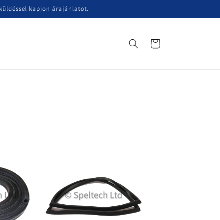
üldéssel kapjon árajánlatot.
Kosár