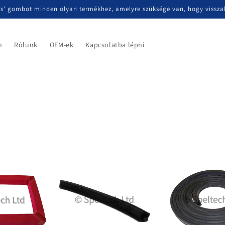
ás' gombot minden olyan termékhez, amelyre szüksége van, hogy visszak
n
Rólunk
OEM-ek
Kapcsolatba lépni