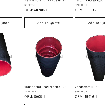
Wanderhose Joint - Rugalmas
Csatorna ecsetfüggö
Forgalmazó:
Forgalmazó:
SPELTECH
SPELTECH
OEM: 40780-1
OEM: 63334-1
 Quote
Add To Quote
Add To Qu
Vándortömlő hosszabbító - 6"
Vándortömlő - 8"
Forgalmazó:
Forgalmazó:
SPELTECH
SPELTECH
OEM: 6005-1
OEM: 15916-1