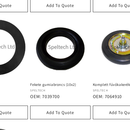
 Quote
Add To Quote
Add To Qu
Fekete gumiabroncs (10x2)
Komplett fúvókakeré
Forgalmazó:
Forgalmazó:
SPELTECH
SPELTECH
OEM: 7039700
OEM: 7064910
 Quote
Add To Quote
Add To Qu