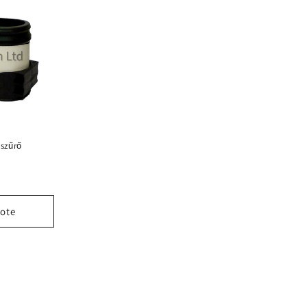
gszűrő
ote